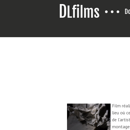
D
Lfilms
•
•
•
Do
Film réal
lieu où c
de l’arti
montage 