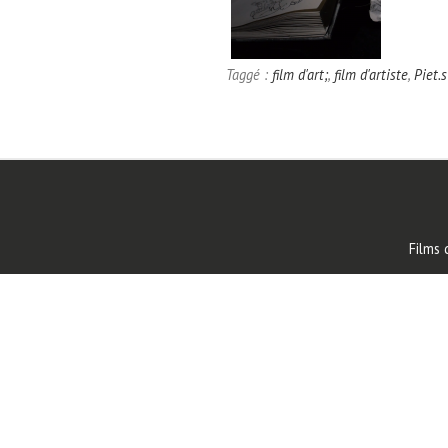
Taggé :
film d'art;
,
film d'artiste
,
Piet.
Films 