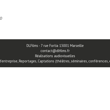
sO
DLFilms - 7 rue Fortia 13001 Marseille
contact@dlfilms.fr
Réalisations audiovisuelles
d’entreprise, Reportages
,
Captations (théâtres, séminaires, conférences, e