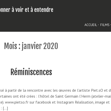
nner à voir et à entendre
Contenu
ACCUEIL
FILMS
Mois :
janvier 2020
Réminiscences
isé à partir de la rencontre avec les œuvres de l’artiste Piet.sO et 
ertaines ont été crées : l’hôtel de Saint Germain l’Herm (atelier-ma
ste). www.pietso.fr sur facebook et Instagram Réalisation, image et
: […]